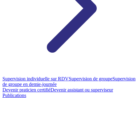
Supervision individuelle sur RDV
Supervision de groupe
Supervision
de groupe en demie-journée
Devenir praticien certifié
Devenir assistant ou superviseur
Publications