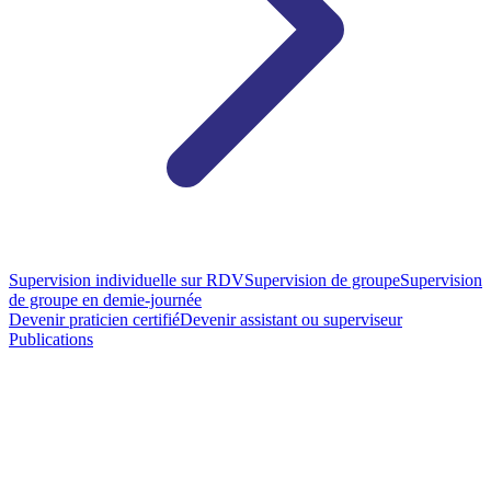
Supervision individuelle sur RDV
Supervision de groupe
Supervision
de groupe en demie-journée
Devenir praticien certifié
Devenir assistant ou superviseur
Publications