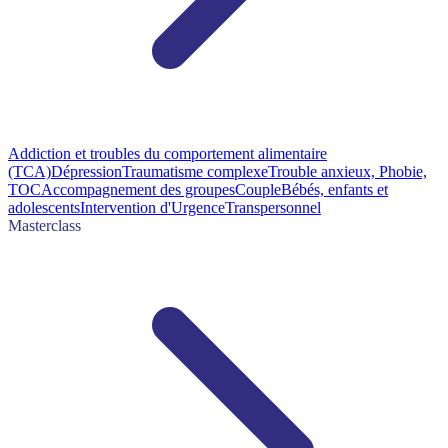
Addiction et troubles du comportement alimentaire
(TCA)
Dépression
Traumatisme complexe
Trouble anxieux, Phobie,
TOC
Accompagnement des groupes
Couple
Bébés, enfants et
adolescents
Intervention d'Urgence
Transpersonnel
Masterclass