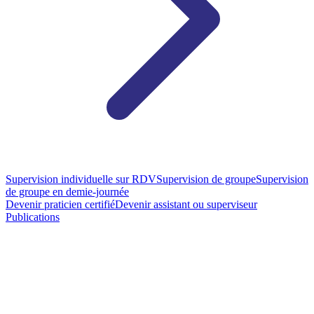
Supervision individuelle sur RDV
Supervision de groupe
Supervision
de groupe en demie-journée
Devenir praticien certifié
Devenir assistant ou superviseur
Publications