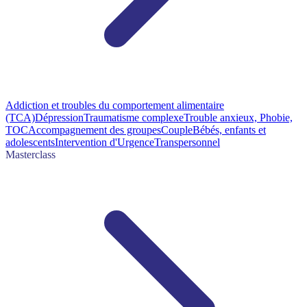
Addiction et troubles du comportement alimentaire
(TCA)
Dépression
Traumatisme complexe
Trouble anxieux, Phobie,
TOC
Accompagnement des groupes
Couple
Bébés, enfants et
adolescents
Intervention d'Urgence
Transpersonnel
Masterclass