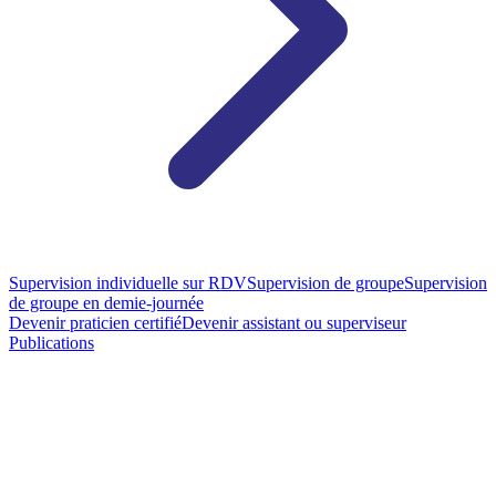
Supervision individuelle sur RDV
Supervision de groupe
Supervision
de groupe en demie-journée
Devenir praticien certifié
Devenir assistant ou superviseur
Publications