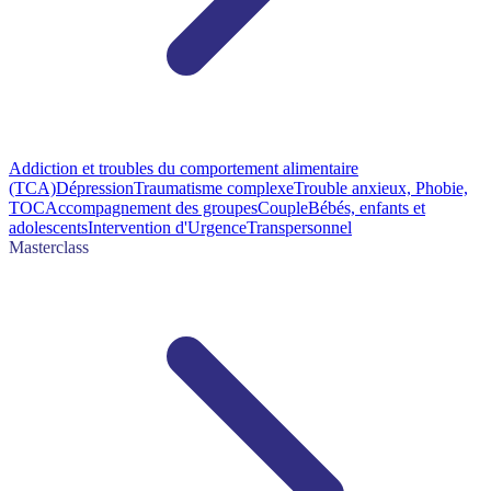
Addiction et troubles du comportement alimentaire
(TCA)
Dépression
Traumatisme complexe
Trouble anxieux, Phobie,
TOC
Accompagnement des groupes
Couple
Bébés, enfants et
adolescents
Intervention d'Urgence
Transpersonnel
Masterclass