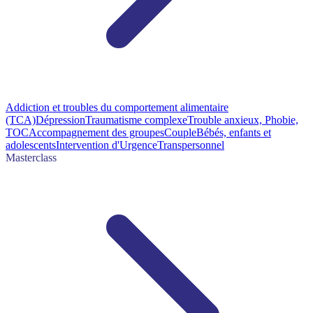
Addiction et troubles du comportement alimentaire
(TCA)
Dépression
Traumatisme complexe
Trouble anxieux, Phobie,
TOC
Accompagnement des groupes
Couple
Bébés, enfants et
adolescents
Intervention d'Urgence
Transpersonnel
Masterclass