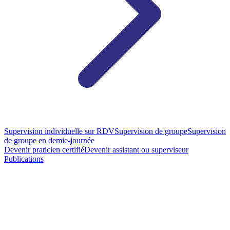
Supervision individuelle sur RDV
Supervision de groupe
Supervision
de groupe en demie-journée
Devenir praticien certifié
Devenir assistant ou superviseur
Publications