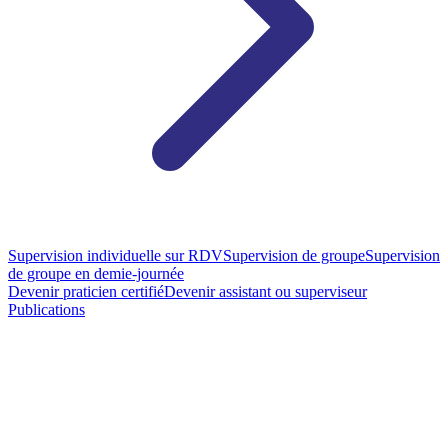
Supervision individuelle sur RDV
Supervision de groupe
Supervision
de groupe en demie-journée
Devenir praticien certifié
Devenir assistant ou superviseur
Publications