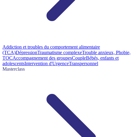
Addiction et troubles du comportement alimentaire
(TCA)
Dépression
Traumatisme complexe
Trouble anxieux, Phobie,
TOC
Accompagnement des groupes
Couple
Bébés, enfants et
adolescents
Intervention d'Urgence
Transpersonnel
Masterclass