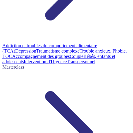
Addiction et troubles du comportement alimentaire
(TCA)
Dépression
Traumatisme complexe
Trouble anxieux, Phobie,
TOC
Accompagnement des groupes
Couple
Bébés, enfants et
adolescents
Intervention d'Urgence
Transpersonnel
Masterclass