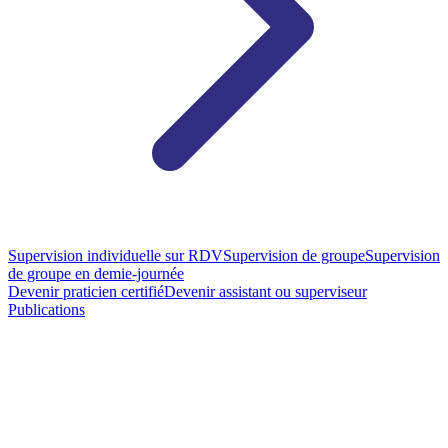
Supervision individuelle sur RDV
Supervision de groupe
Supervision
de groupe en demie-journée
Devenir praticien certifié
Devenir assistant ou superviseur
Publications